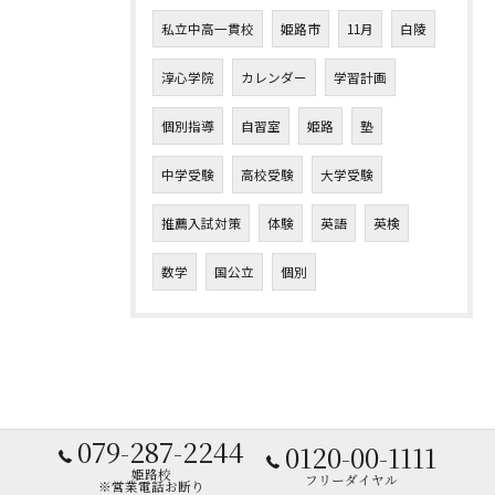
私立中高一貫校
姫路市
11月
白陵
淳心学院
カレンダー
学習計画
個別指導
自習室
姫路
塾
中学受験
高校受験
大学受験
推薦入試対策
体験
英語
英検
数学
国公立
個別
079-287-2244
0120-00-1111
姫路校
フリーダイヤル
※営業電話お断り