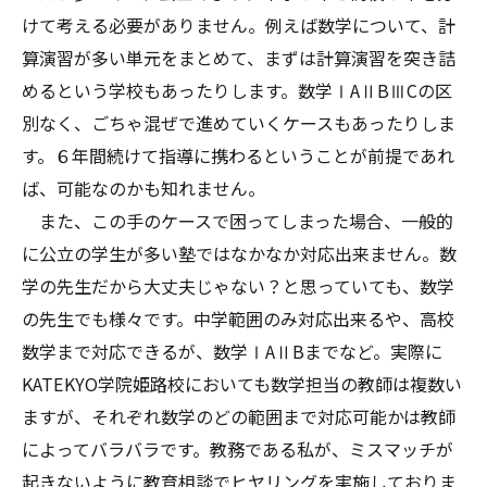
けて考える必要がありません。例えば数学について、計
算演習が多い単元をまとめて、まずは計算演習を突き詰
めるという学校もあったりします。数学ⅠAⅡBⅢCの区
別なく、ごちゃ混ぜで進めていくケースもあったりしま
す。６年間続けて指導に携わるということが前提であれ
ば、可能なのかも知れません。
また、この手のケースで困ってしまった場合、一般的
に公立の学生が多い塾ではなかなか対応出来ません。数
学の先生だから大丈夫じゃない？と思っていても、数学
の先生でも様々です。中学範囲のみ対応出来るや、高校
数学まで対応できるが、数学ⅠAⅡBまでなど。実際に
KATEKYO学院姫路校においても数学担当の教師は複数い
ますが、それぞれ数学のどの範囲まで対応可能かは教師
によってバラバラです。教務である私が、ミスマッチが
起きないように教育相談でヒヤリングを実施しておりま