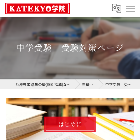
中学受験 受験対策ページ
兵庫県姫路駅の塾(個別指導)ならKATEKYO学院 姫路校
当塾のコース
中学受験 受験対策ページ
はじめに