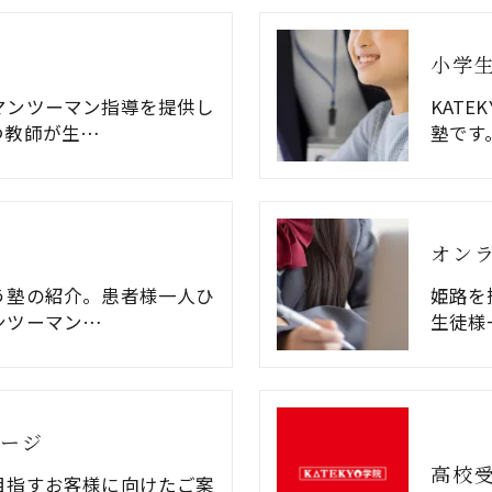
小学
マンツーマン指導を提供し
KAT
つ教師が生…
塾です
オン
う塾の紹介。患者様一人ひ
姫路を
ンツーマン…
生徒様
ージ
高校
目指すお客様に向けたご案