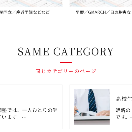
関同立／産近甲龍などなど
早慶／GMARCH／日東駒専
SAME CATEGORY
同じカテゴリーのページ
高校
師塾では、一人ひとりの学
姫路の
ています。…
です。