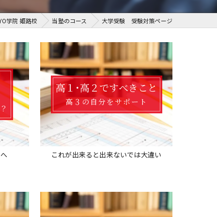
YO学院 姫路校
当塾のコース
大学受験 受験対策ページ
う
高１･高２ですべきこと
高３の自分をサポート
ら？
スへ
これが出来ると出来ないでは大違い