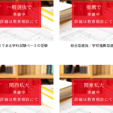
一般選抜で
推薦で
準備中
準備中
詳細は教育相談にて
詳細は教育相談に
形である学科試験ベースの受験
総合型選抜／学校推薦型
関西私大
関東私大
準備中
準備中
詳細は教育相談にて
詳細は教育相談に