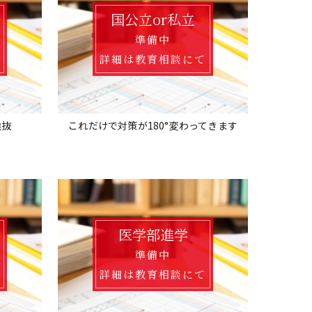
国公立or私立
準備中
て
詳細は教育相談にて
選抜
これだけで対策が180°変わってきます
医学部進学
準備中
て
詳細は教育相談にて