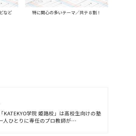
などなど
特に関心の多いテーマ／共テ８割！
生
「KATEKYO学院 姫路校」は高校生向けの塾
一人ひとりに専任のプロ教師が…