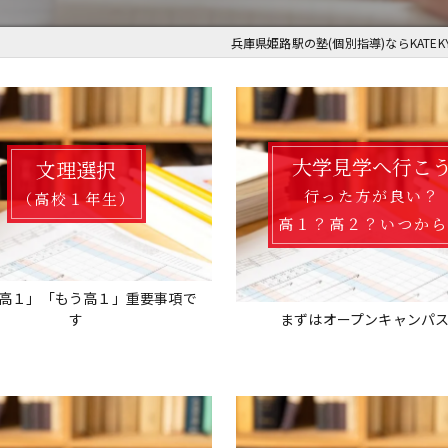
小学生
兵庫県姫路駅の塾(個別指導)ならKATEK
中学受験 受験対策ページ
不登校サポート
オンライン
大学見学へ行こ
文理選択
行った方が良い？
（高校１年生）
高１？高２？いつか
高１」「もう高１」重要事項で
す
まずはオープンキャンパ