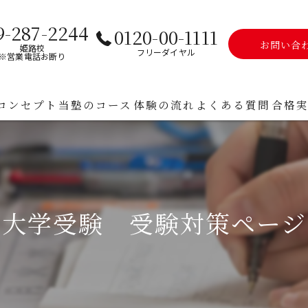
9-287-2244
0120-00-1111
お問い合
姫路校
フリーダイヤル
※営業電話お断り
コンセプト
当塾のコース
体験の流れ
よくある質問
合格
高校生
保護
大学受験 受験対策ページ
大学受験 受験対策ページ
中学生
中高一貫校サポート
高校受験 受験対策ページ