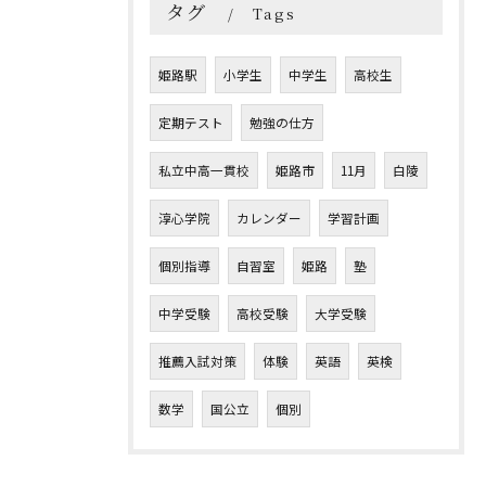
タグ
Tags
姫路駅
小学生
中学生
高校生
定期テスト
勉強の仕方
私立中高一貫校
姫路市
11月
白陵
淳心学院
カレンダー
学習計画
個別指導
自習室
姫路
塾
中学受験
高校受験
大学受験
推薦入試対策
体験
英語
英検
数学
国公立
個別