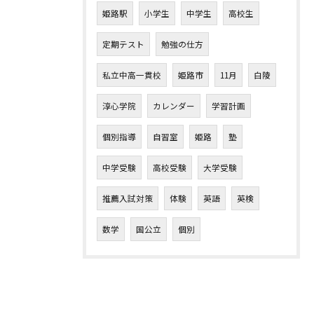
姫路駅
小学生
中学生
高校生
定期テスト
勉強の仕方
私立中高一貫校
姫路市
11月
白陵
淳心学院
カレンダー
学習計画
個別指導
自習室
姫路
塾
中学受験
高校受験
大学受験
推薦入試対策
体験
英語
英検
数学
国公立
個別