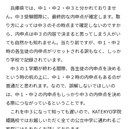
兵庫県では、中１・中２・中３と分かれておりませ
ん。中３受験間際に、最終的な内申点が確定します。取
り方によっては中３のその時点まで確定しないのですか
ら、内申点は中３の内容で決まると思ってしまう人がい
ても自然かも知れません。当たり前ですが、中１・中２
時の各生徒の内申点がリセットされる訳もなく、しっか
り学校で記録されています。
中３の１学期が終わる間際、各生徒の内申点を決める
という時の机の上に、中１・中２時の内申点もあるのが
普通だと思われます。なので、誤解しないでほしいの
は、中１・中２の内申点もしっかり中３の内申点を決め
る際につながっているということです。
これを中３になって知っても遅いので、KATEKYO学院
姫路校ではお越しいただく全ての公立中学に通われるご
家庭にはもれなくお話しております。