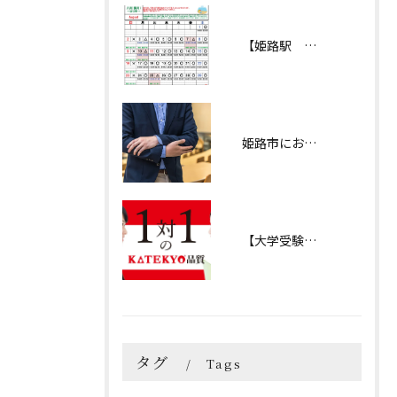
【姫路駅 自習室】2026年８月 自習カレンダー② （KATEKYO学院姫路校）
姫路市における私立中学生のお悩み（白陵、淳心、賢明、東洋などなど・・・）
【大学受験 受験対策ページ】自分の現在地
タグ
Tags