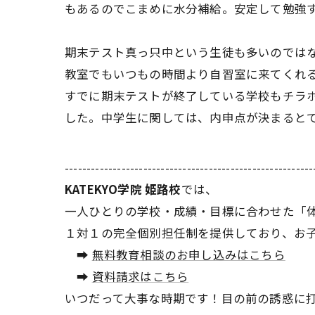
もあるのでこまめに水分補給。安定して勉強
期末テスト真っ只中という生徒も多いのでは
教室でもいつもの時間より自習室に来てくれ
すでに期末テストが終了している学校もチラ
した。中学生に関しては、内申点が決まると
---------------------------------------------------------
KATEKYO学院 姫路校
では、
一人ひとりの学校・成績・目標に合わせた「
１対１の完全個別担任制を提供しており、お
➡
無料教育相談のお申し込みはこちら
➡
資料請求はこちら
いつだって大事な時期です！目の前の誘惑に