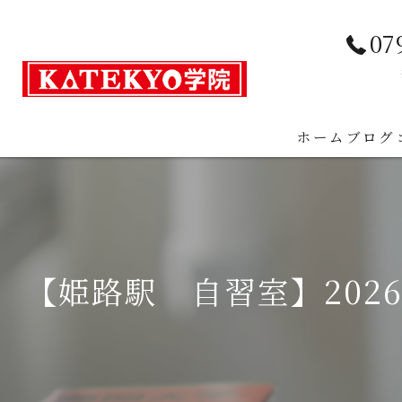
07
ホーム
ブログ
【姫路駅 自習室】202