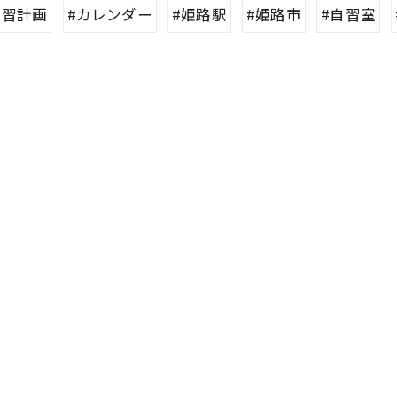
学習計画
#カレンダー
#姫路駅
#姫路市
#自習室