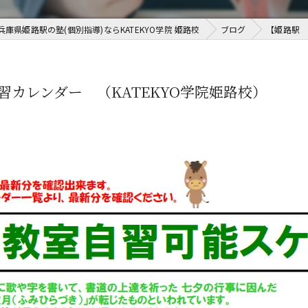
小学生
兵庫県姫路駅の塾(個別指導)ならKATEKYO学院 姫路校
ブログ
【姫路駅 
中学受験 受験対策ページ
不登校サポート
習カレンダー （KATEKYO学院姫路校）
オンライン