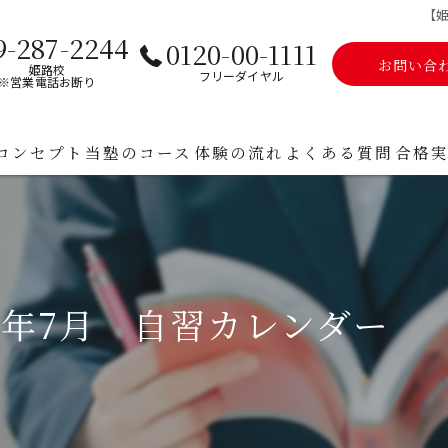
【姫
9-287-2244
0120-00-1111
お問い合
姫路校
フリーダイヤル
※営業電話お断り
コンセプト
当塾のコース
体験の流れ
よくある質問
合格
高校生
保護
大学受験 受験対策ページ
6年7月 自習カレンダー （
中学生
中高一貫校サポート
高校受験 受験対策ページ