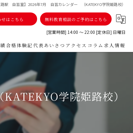
路駅 自習室】2026年7月 自習カレンダー （KATEKYO学院姫路校）
わせはこちら
無料教育相談のご予約はこちら
[営業時間] 14:00 ～ 22:00 [定休日] 日曜日
実績
合格体験記
代表あいさつ
アクセス
コラム
求人情報
者様からのお声
KATEKYO学院姫路校）